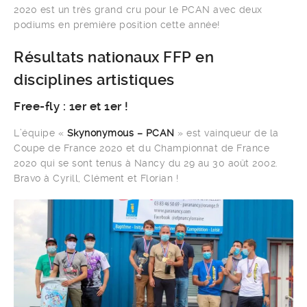
2020 est un très grand cru pour le PCAN avec deux
podiums en première position cette année!
Résultats nationaux FFP en
disciplines artistiques
Free-fly : 1er et 1er !
L’équipe «
Skynonymous – PCAN
» est vainqueur de la
Coupe de France 2020 et du Championnat de France
2020 qui se sont tenus à Nancy du 29 au 30 août 2002.
Bravo à Cyrill, Clément et Florian !