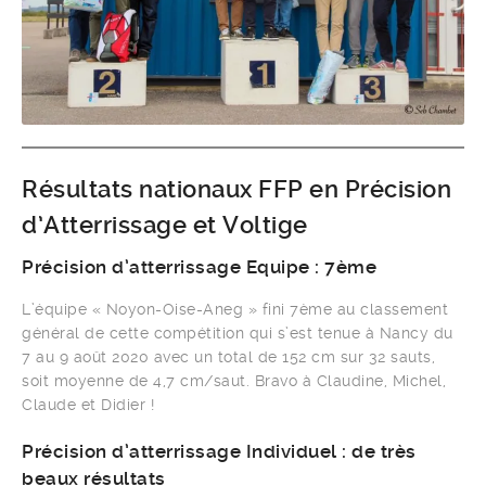
Résultats nationaux FFP en Précision
d’Atterrissage et Voltige
Précision d’atterrissage Equipe : 7ème
L’équipe « Noyon-Oise-Aneg » fini 7ème au classement
général de cette compétition qui s’est tenue à Nancy du
7 au 9 août 2020 avec un total de 152 cm sur 32 sauts,
soit moyenne de 4,7 cm/saut. Bravo à Claudine, Michel,
Claude et Didier !
Précision d’atterrissage Individuel : de très
beaux résultats