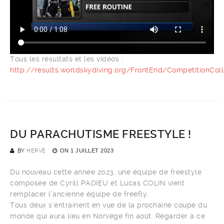
Tous les résultats et les vidéos :
http://results.worldskydiving.org/FrontEnd/CompetitionCol
DU PARACHUTISME FREESTYLE !
BY
HERVÉ
ON
1 JUILLET 2023
Du nouveau cette année 2023, une équipe de freestyle
composée de Cyrill PADIEU et Lucas COLIN vient
remplacer l’ancienne équipe de freefly.
Tous deux s’entrainent en vue de la prochaine coupe du
monde qui aura lieu en Norvège fin août. Regarder à ce