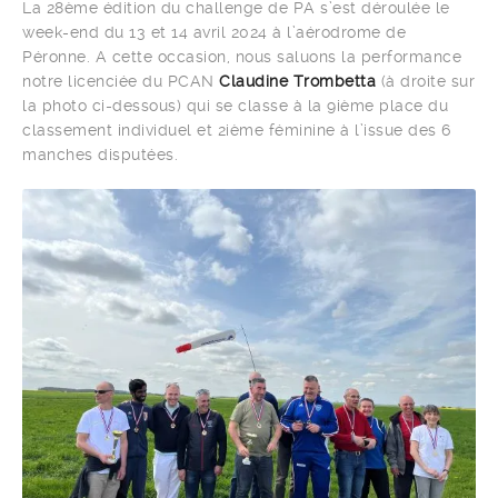
La 28ème édition du challenge de PA s’est déroulée le
week-end du 13 et 14 avril 2024 à l’aérodrome de
Péronne. A cette occasion, nous saluons la performance
notre licenciée du PCAN
Claudine Trombetta
(à droite sur
la photo ci-dessous) qui se classe à la 9ième place du
classement individuel et 2ième féminine à l’issue des 6
manches disputées.