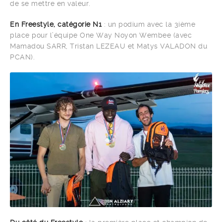
de se mettre en valeur.
En Freestyle, catégorie N1
: un podium avec la 3ième
place pour l’équipe One Way Noyon Wembee (avec
Mamadou SARR, Tristan LEZEAU et Matys VALADON du
PCAN).