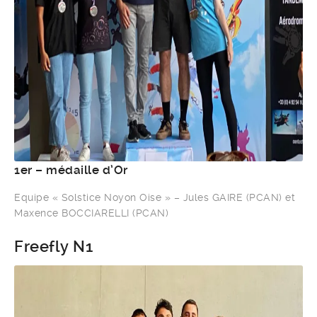
1er – médaille d’Or
Equipe « Solstice Noyon Oise » – Jules GAIRE (PCAN) et
Maxence BOCCIARELLI (PCAN)
Freefly N1