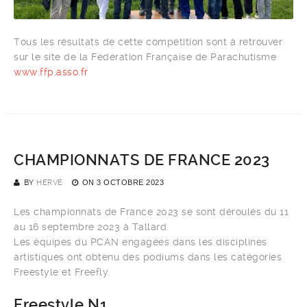
Tous les résultats de cette compétition sont à retrouver
sur le site de la Fédération Française de Parachutisme
www.ffp.asso.fr
CHAMPIONNATS DE FRANCE 2023
BY
HERVÉ
ON
3 OCTOBRE 2023
Les championnats de France 2023 se sont déroulés du 11
au 16 septembre 2023 à Tallard.
Les équipes du PCAN engagées dans les disciplines
artistiques ont obtenu des podiums dans les catégories
Freestyle et Freefly.
Freestyle N1