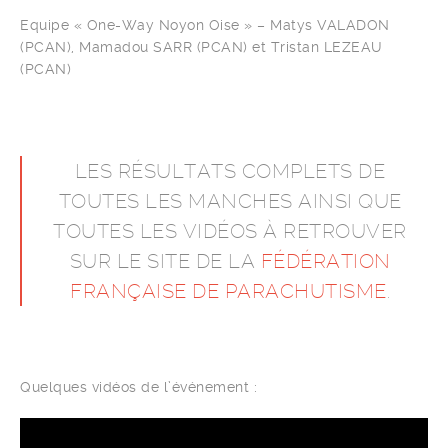
Equipe « One-Way Noyon Oise » – Matys VALADON
(PCAN), Mamadou SARR (PCAN) et Tristan LEZEAU
(PCAN)
LES RÉSULTATS COMPLETS DE
TOUTES LES MANCHES AINSI QUE
TOUTES LES VIDÉOS À RETROUVER
SUR LE SITE DE LA
FÉDÉRATION
FRANÇAISE DE PARACHUTISME
.
Quelques vidéos de l’événement :