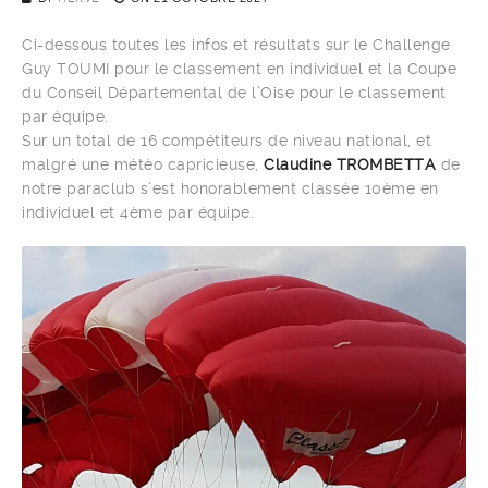
Ci-dessous toutes les infos et résultats sur le Challenge
Guy TOUMI pour le classement en individuel et la Coupe
du Conseil Départemental de l’Oise pour le classement
par équipe.
Sur un total de 16 compétiteurs de niveau national, et
malgré une météo capricieuse,
Claudine TROMBETTA
de
notre paraclub s’est honorablement classée 10ème en
individuel et 4ème par équipe.