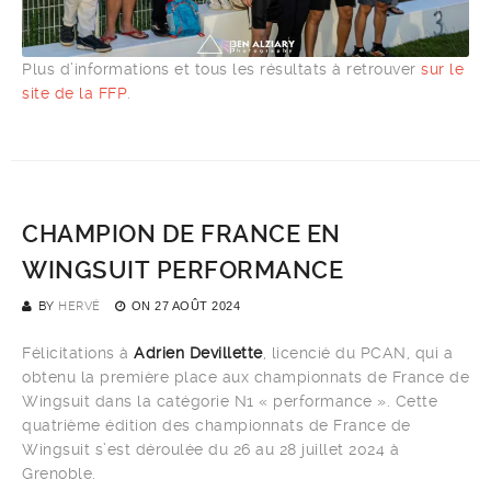
Plus d’informations et tous les résultats à retrouver
sur le
site de la FFP
.
CHAMPION DE FRANCE EN
WINGSUIT PERFORMANCE
BY
HERVÉ
ON
27 AOÛT 2024
Félicitations à
Adrien Devillette
, licencié du PCAN, qui a
obtenu la première place aux championnats de France de
Wingsuit dans la catégorie N1 « performance ». Cette
quatrième édition des championnats de France de
Wingsuit s’est déroulée du 26 au 28 juillet 2024 à
Grenoble.