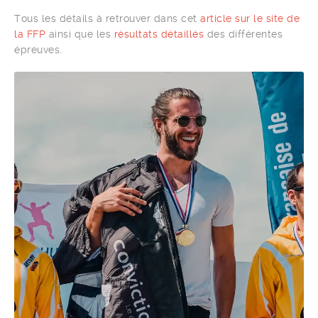
Tous les détails à retrouver dans cet
article sur le site de
la FFP
ainsi que les
résultats détaillés
des différentes
épreuves.