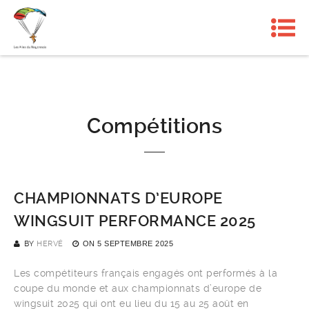
Compétitions
CHAMPIONNATS D’EUROPE
WINGSUIT PERFORMANCE 2025
BY
HERVÉ
ON
5 SEPTEMBRE 2025
Les compétiteurs français engagés ont performés à la
coupe du monde et aux championnats d’europe de
wingsuit 2025 qui ont eu lieu du 15 au 25 août en