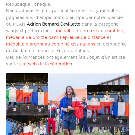
République Tchèque.
Nous saluons ici plus particulièrement les 3 médailles
gagnées aux championnats d’europe par notre licencié
du PCAN
Adrien Bernard Devillette
dans la catégorie
wingsuit performance :
médaille de bronze au combiné
,
médaille de bronze dans l’épreuve de distance
et
médaille d’argent au combiné des nations
en compagnie
de Guillaume Imbert et Enzo de Zulueta.
Ces performances ont également fait l’objet d’un article
sur le
site web de la fédération
.