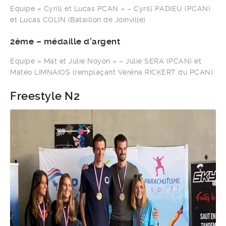
Equipe « Cyrill et Lucas PCAN » – Cyrill PADIEU (PCAN)
et Lucas COLIN (Bataillon de Joinville)
2ème – médaille d’argent
Equipe « Mat et Julie Noyon » – Julie SERA (PCAN) et
Matéo LIMNAIOS (remplaçant Véréna RICKERT du PCAN)
Freestyle N2