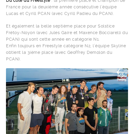
Du côté du Freestyle
: la première place et champion de
France pour la deuxième année consécutive l’équipe
Lucas et Cyrill PCAN (avec Cyrill Padieu du PCAN).
Et également la belle septième place pour Solstice
Frétoy-Noyon (avec Jules Gaire et Maxence Bocciarelli du
PCAN) qui sont cette année en catégorie N1.
Enfin toujours en Freestyle catégorie N2, l’équipe Skyline
obtient la 3ième place (avec Geoffrey Demolon du
PCAN).