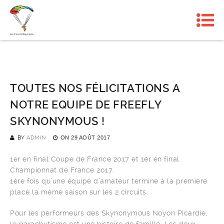
TOUTES NOS FÉLICITATIONS A
NOTRE EQUIPE DE FREEFLY
SKYNONYMOUS !
BY
ADMIN
ON
29 AOÛT 2017
1er en final Coupe de France 2017 et 1er en final
Championnat de France 2017.
1ère fois qu’une équipe d’amateur termine à la première
place la même saison sur les 2 circuits.
Pour les performeurs des Skynonymous Noyon Picardie,