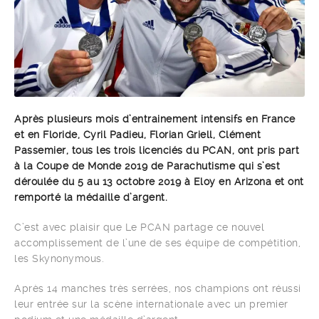
Après plusieurs mois d’entrainement intensifs en France
et en Floride, Cyril Padieu, Florian Griell, Clément
Passemier, tous les trois licenciés du PCAN, ont pris part
à la Coupe de Monde 2019 de Parachutisme qui s’est
déroulée du 5 au 13 octobre 2019 à Eloy en Arizona et ont
remporté la médaille d’argent.
C’est avec plaisir que Le PCAN partage ce nouvel
accomplissement de l’une de ses équipe de compétition,
les Skynonymous.
Après 14 manches très serrées, nos champions ont réussi
leur entrée sur la scène internationale avec un premier