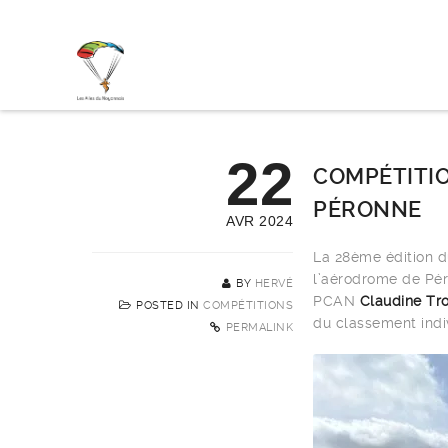
22
COMPÉTITIO
PÉRONNE
AVR 2024
La 28ème édition d
l’aérodrome de Pér
BY
HERVÉ
PCAN
Claudine Tr
POSTED IN
COMPÉTITIONS
du classement indi
PERMALINK