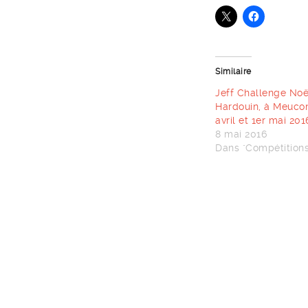
Similaire
Jeff Challenge Noë
Hardouin, à Meucon
avril et 1er mai 201
8 mai 2016
Dans "Compétitions